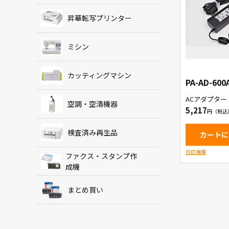
昇華転写プリンター
ミシン
カッティングマシン
PA-AD-600
ACアダプター
空調・空清機器
5,217
検査済み再生品
カートに
対応機種
ファクス・スタンプ作
成機
まとめ買い