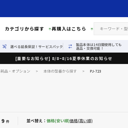
カテゴリから探す
再購入はこちら
製品本体は14日間使用しても
選べる延長保証！サービスパック
返品・交換可能！
[重要なお知らせ] 8/8~8/16夏季休業のお知らせ
消耗品・オプション
>
本体の型番から探す
>
PJ-723
9
：
並べ替え：
価格(安い順)
価格(高い順)
件