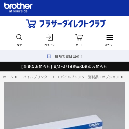
探す
ログイン
カート
メニュー
最短で翌日出荷！
[重要なお知らせ] 8/8~8/16夏季休業のお知らせ
ホーム
>
モバイルプリンター
>
モバイルプリンター消耗品・オプション
>
ペ