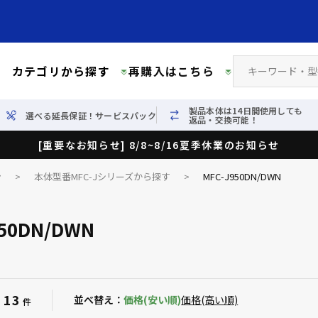
カテゴリから探す
再購入はこちら
製品本体は14日間使用しても
選べる延長保証！サービスパック
返品・交換可能！
[重要なお知らせ] 8/8~8/16夏季休業のお知らせ
ン
>
本体型番MFC-Jシリーズから探す
>
MFC-J950DN/DWN
950DN/DWN
13
：
並べ替え：
価格(安い順)
価格(高い順)
件