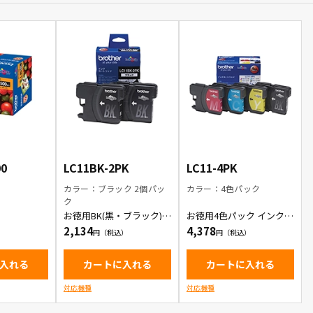
00
LC11BK-2PK
LC11-4PK
カラー：ブラック 2個パッ
カラー：4色パック
ク
お徳用BK(黒・ブラック) 2
お徳用4色パック インクカ
本パック インクカートリ
ートリッジ
2,134
4,378
ッジ
入れる
カートに入れる
カートに入れる
対応機種
対応機種