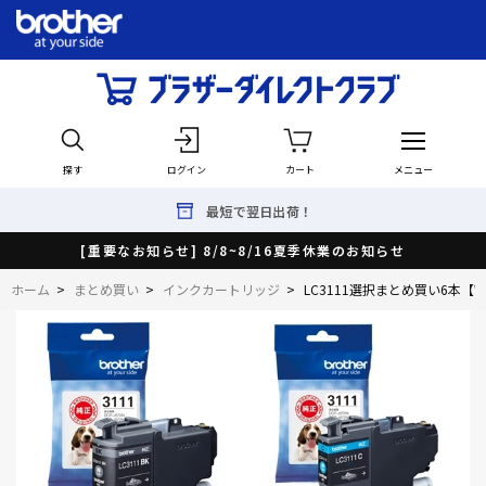
探す
ログイン
カート
メニュー
最短で翌日出荷！
[重要なお知らせ] 8/8~8/16夏季休業のお知らせ
ホーム
>
まとめ買い
>
インクカートリッジ
>
LC3111選択まとめ買い6本【