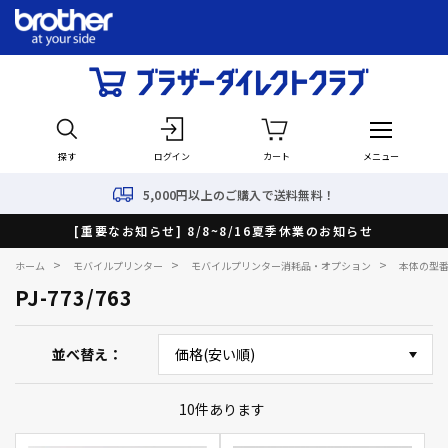
探す
ログイン
カート
メニュー
5,000円以上のご購入で送料無料！
[重要なお知らせ] 8/8~8/16夏季休業のお知らせ
>
>
>
ホーム
モバイルプリンター
モバイルプリンター消耗品・オプション
本体の型
PJ-773/763
並べ替え
10
件あります