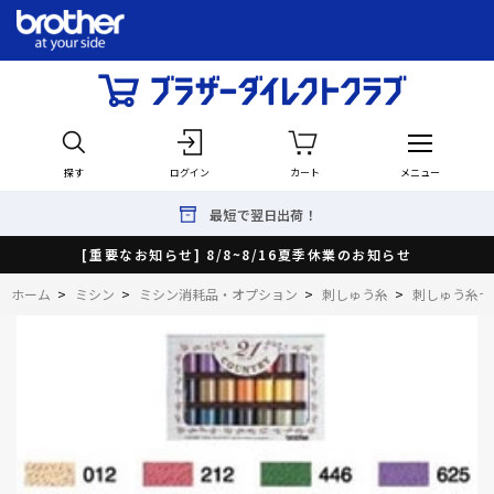
探す
ログイン
カート
メニュー
最短で翌日出荷！
[重要なお知らせ] 8/8~8/16夏季休業のお知らせ
ホーム
>
ミシン
>
ミシン消耗品・オプション
>
刺しゅう糸
>
刺しゅう糸セ