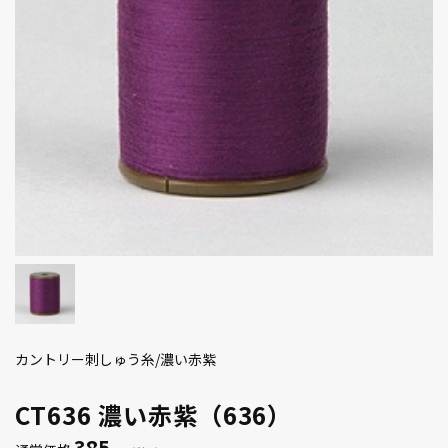
カントリー刺しゅう糸/濃い赤紫
CT636 濃い赤紫（636）
385