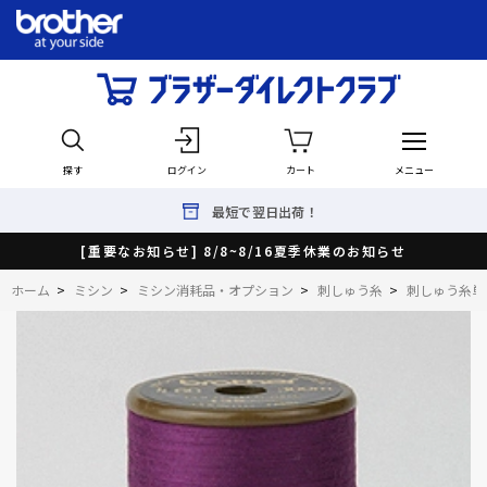
探す
ログイン
カート
メニュー
最短で翌日出荷！
[重要なお知らせ] 8/8~8/16夏季休業のお知らせ
ホーム
>
ミシン
>
ミシン消耗品・オプション
>
刺しゅう糸
>
刺しゅう糸単