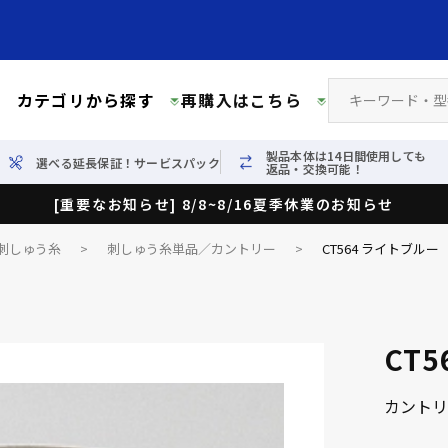
カテゴリから探す
再購入はこちら
製品本体は14日間使用しても
選べる延長保証！サービスパック
返品・交換可能！
[重要なお知らせ] 8/8~8/16夏季休業のお知らせ
刺しゅう糸
>
刺しゅう糸単品／カントリー
>
CT564 ライトブルー（
CT
カントリ