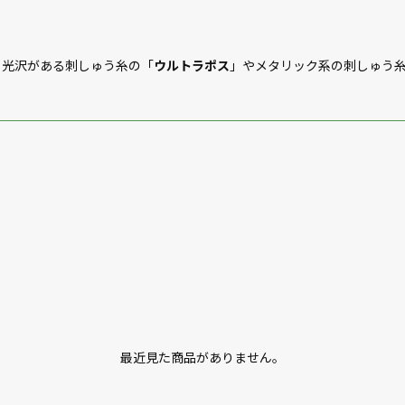
と光沢がある刺しゅう糸の「
ウルトラポス
」やメタリック系の刺しゅう
最近見た商品がありません。