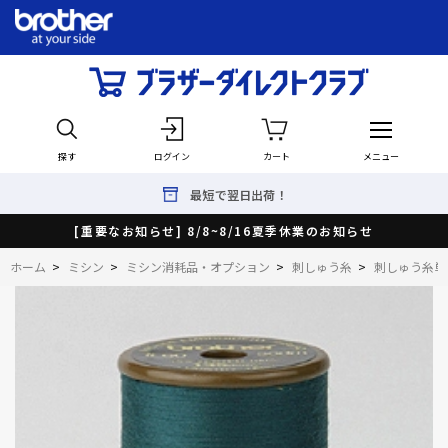
探す
ログイン
カート
メニュー
最短で翌日出荷！
[重要なお知らせ] 8/8~8/16夏季休業のお知らせ
ホーム
>
ミシン
>
ミシン消耗品・オプション
>
刺しゅう糸
>
刺しゅう糸単