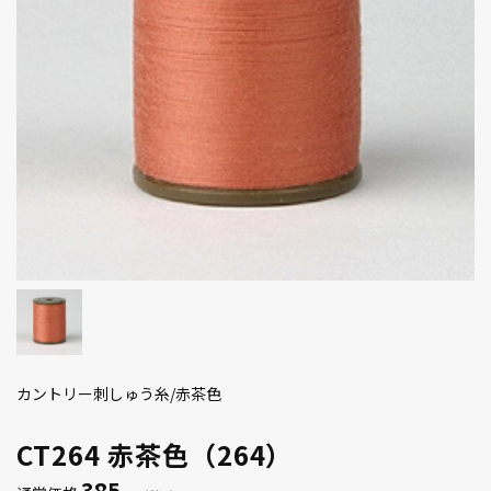
カントリー刺しゅう糸/赤茶色
CT264 赤茶色（264）
385