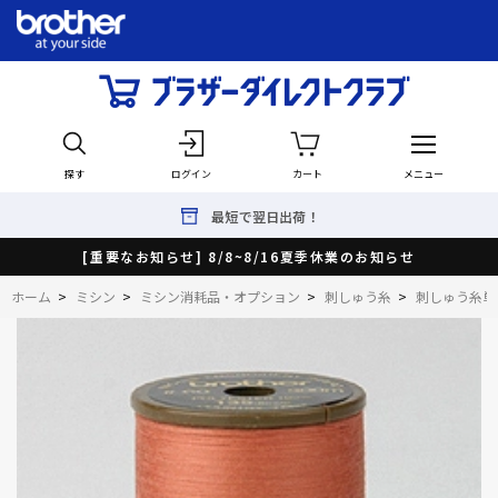
探す
ログイン
カート
メニュー
最短で翌日出荷！
[重要なお知らせ] 8/8~8/16夏季休業のお知らせ
ホーム
>
ミシン
>
ミシン消耗品・オプション
>
刺しゅう糸
>
刺しゅう糸単