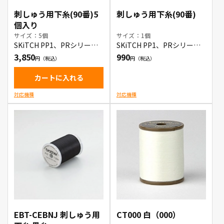
刺しゅう用下糸(90番)5
刺しゅう用下糸(90番)
個入り
サイズ：5個
サイズ：1個
SKiTCH PP1、PRシリーズ
SKiTCH PP1、PRシリーズ
対応の刺しゅう用下糸90
対応の刺しゅう用下糸90番
3,850
990
番 5個入り
カートに入れる
対応機種
対応機種
EBT-CEBNJ 刺しゅう用
CT000 白（000）