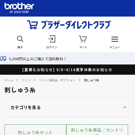
探す
ログイン
カート
メニュー
料！
最短で翌日出荷！
[重要なお知らせ] 8/8~8/16夏季休業のお知らせ
>
>
>
ホーム
ミシン
ミシン消耗品・オプション
刺しゅう糸
刺しゅう糸
カテゴリを見る
刺しゅう糸単品／カントリ
刺しゅう糸セット
ー