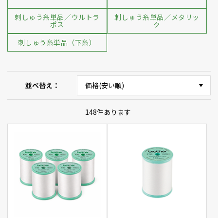
刺しゅう糸単品／ウルトラ
刺しゅう糸単品／メタリッ
ポス
ク
刺しゅう糸単品（下糸）
並べ替え
148
件あります