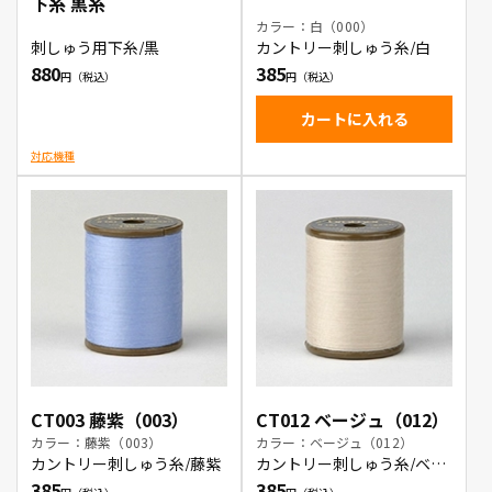
下糸 黒糸
カラー：白（000）
刺しゅう用下糸/黒
カントリー刺しゅう糸/白
880
385
カートに入れる
対応機種
CT003 藤紫（003）
CT012 ベージュ（012）
カラー：藤紫（003）
カラー：ベージュ（012）
カントリー刺しゅう糸/藤紫
カントリー刺しゅう糸/ベー
ジュ
385
385