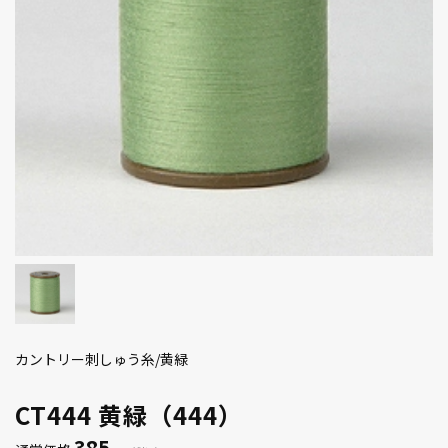
カントリー刺しゅう糸/黄緑
CT444 黄緑（444）
385