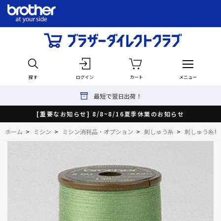
探す
ログイン
カート
メニュー
最短で翌日出荷！
[重要なお知らせ] 8/8~8/16夏季休業のお知らせ
ホーム
>
ミシン
>
ミシン消耗品・オプション
>
刺しゅう糸
>
刺しゅう糸単