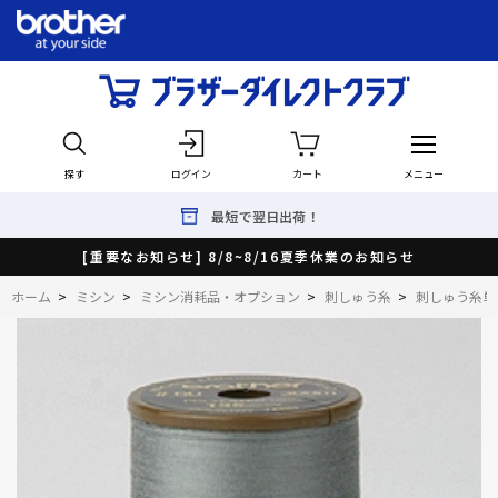
探す
ログイン
カート
メニュー
最短で翌日出荷！
[重要なお知らせ] 8/8~8/16夏季休業のお知らせ
ホーム
>
ミシン
>
ミシン消耗品・オプション
>
刺しゅう糸
>
刺しゅう糸単