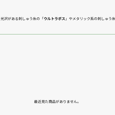
と光沢がある刺しゅう糸の「
ウルトラポス
」やメタリック系の刺しゅう
最近見た商品がありません。