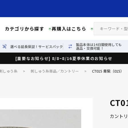
カテゴリから探す
再購入はこちら
製品本体は14日間使用しても
選べる延長保証！サービスパック
返品・交換可能！
[重要なお知らせ] 8/8~8/16夏季休業のお知らせ
刺しゅう糸
>
刺しゅう糸単品／カントリー
>
CT015 青紫（015）
CT0
カントリ