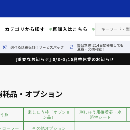
カテゴリから探す
再購入はこちら
製品本体は14日間使用しても
選べる延長保証！サービスパック
返品・交換可能！
[重要なお知らせ] 8/8~8/16夏季休業のお知らせ
消耗品・オプション
刺しゅう枠（オプショ
刺しゅう用接着芯・水
う糸
ン品）
溶性シート
トローラー
その他オプション