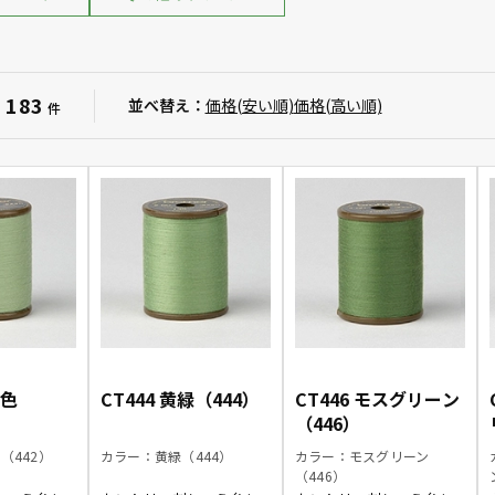
183
：
並べ替え：
価格(安い順)
価格(高い順)
件
葉色
CT444 黄緑（444）
CT446 モスグリーン
（446）
（442）
カラー：黄緑（444）
カラー：モスグリーン
（446）