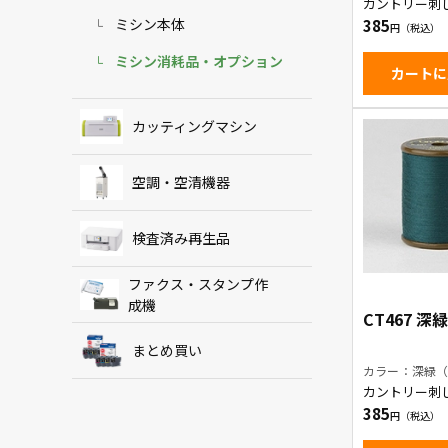
カントリー刺
葉色
ミシン本体
385
ミシン消耗品・オプション
カートに
カッティングマシン
空調・空清機器
検査済み再生品
ファクス・スタンプ作
成機
CT467 深
まとめ買い
カラー：深緑（
カントリー刺
緑
385