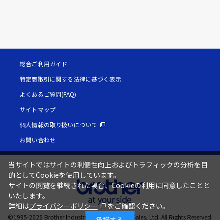
総合ご利用ガイド
特定商取引に関する法律に基づく表示
よくあるご質問(FAQ)
サイトマップ
個人情報の取り扱いについて
お問い合わせ
当サイトではサイトの利便性向上およびトラフィックの分析を目
的としてCookieを使用しています。
サイトの閲覧を継続された場合、Cookieの利用に同意したことと
いたします。
詳細は
プライバシーポリシー
をご確認ください。
©1995-
2026
Brother Industries, Ltd. / Brother Sales, Ltd. All Rights Reserved.
承諾する