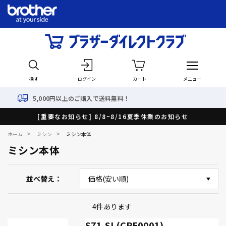
探す
ログイン
カート
メニュー
,000円以上のご購入で送料無料！
[重要なお知らせ] 8/8~8/16夏季休業のお知らせ
>
>
ホーム
ミシン
ミシン本体
ミシン本体
並べ替え
4
件あります
S71-SL(CPE0001)