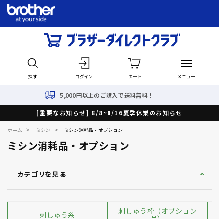
探す
ログイン
カート
メニュー
0円以上のご購入で送料無料！
[重要なお知らせ] 8/8~8/16夏季休業のお知らせ
>
>
ホーム
ミシン
ミシン消耗品・オプション
ミシン消耗品・オプション
カテゴリを見る
刺しゅう枠（オプション
刺しゅう糸
品）