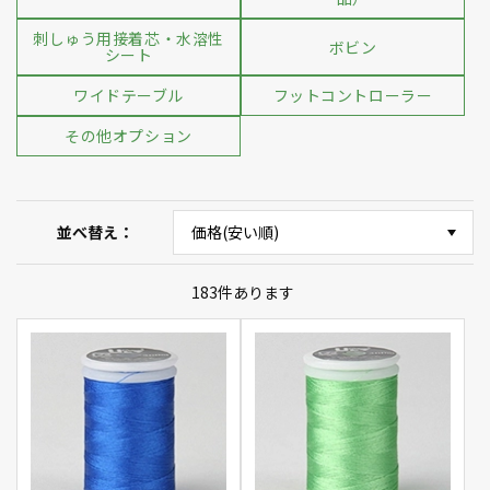
刺しゅう用接着芯・水溶性
ボビン
シート
ワイドテーブル
フットコントローラー
その他オプション
並べ替え
183
件あります