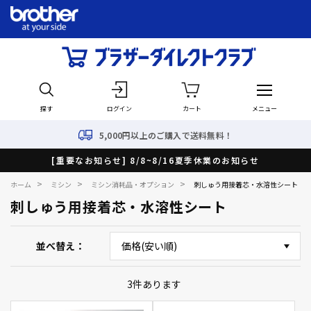
探す
ログイン
カート
メニュー
5,000円以上のご購入で送料無料！
[重要なお知らせ] 8/8~8/16夏季休業のお知らせ
>
>
>
ホーム
ミシン
ミシン消耗品・オプション
刺しゅう用接着芯・水溶性シート
刺しゅう用接着芯・水溶性シート
並べ替え
3
件あります