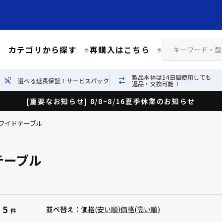
カテゴリから探す
再購入はこちら
製品本体は14日間使用しても
選べる延長保証！サービスパック
返品・交換可能！
[重要なお知らせ] 8/8~8/16夏季休業のお知らせ
ワイドテーブル
テーブル
5
：
並べ替え：
価格(安い順)
価格(高い順)
件