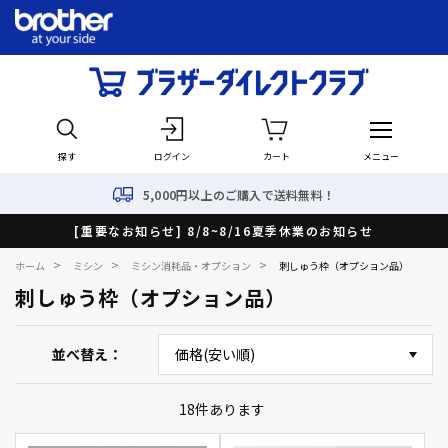
探す
ログイン
カート
メニュー
5,000円以上のご購入で送料無料！
[重要なお知らせ] 8/8~8/16夏季休業のお知らせ
>
>
>
ホーム
ミシン
ミシン消耗品・オプション
刺しゅう枠（オプション品）
刺しゅう枠（オプション品）
並べ替え
18
件あります