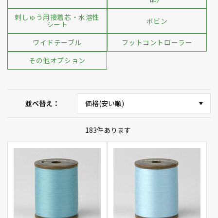
刺しゅう用接着芯・水溶性
ボビン
シート
ワイドテーブル
フットコントローラー
その他オプション
並べ替え
183
件あります