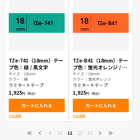
TZe-741（18mm）テー
TZe-B41（18mm）テー
プ色：緑 / 黒文字
プ色：蛍光オレンジ / 黒
文字
サイズ：18mm
サイズ：18mm
カラー：緑
カラー：蛍光オレンジ
ラミネートテープ
ラミネートテープ
1,925
1,925
カートに入れる
カートに入れる
対応機種
対応機種
9
10
11
12
13