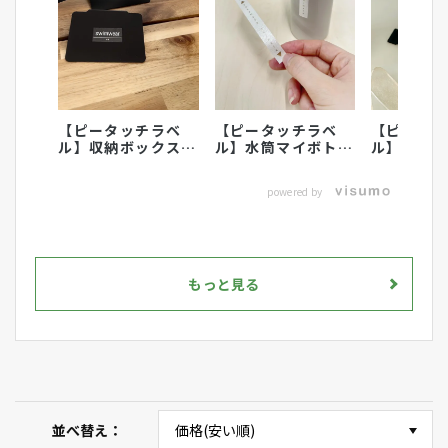
【ピータッチラベ
【ピータッチラベ
【ピータ
ル】収納ボックスの
ル】水筒マイボトル
ル】こど
ラベリングにおすす
のラベリング活用術
に名前付
め
powered by
もっと見る
並べ替え