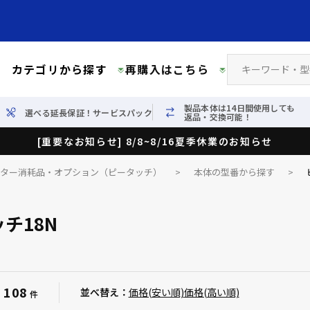
カテゴリから探す
再購入はこちら
製品本体は14日間使用しても
選べる延長保証！サービスパック
返品・交換可能！
[重要なお知らせ] 8/8~8/16夏季休業のお知らせ
イター消耗品・オプション（ピータッチ）
>
本体の型番から探す
>
チ18N
108
：
並べ替え：
価格(安い順)
価格(高い順)
件