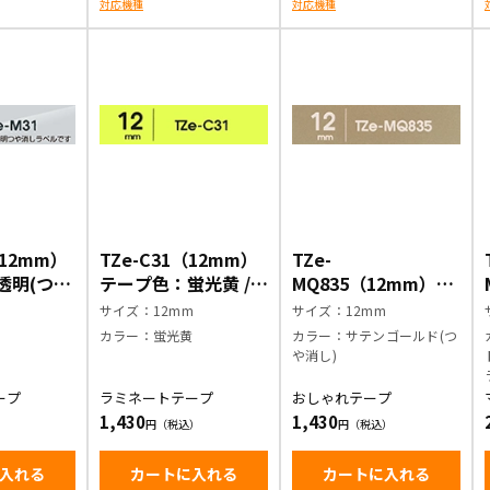
対応機種
対応機種
（12mm）
TZe-C31（12mm）
TZe-
透明(つや
テープ色：蛍光黄 /
MQ835（12mm）テ
文字
黒文字
ープ色：サテンゴー
m
サイズ：12mm
サイズ：12mm
ルド(つや消し) / 白
字
カラー：蛍光黄
カラー：サテンゴールド(つ
文字
や消し)
ープ
ラミネートテープ
おしゃれテープ
1,430
1,430
入れる
カートに入れる
カートに入れる