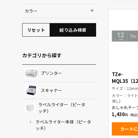
3.5mm
カラー
6mm
リセット
絞り込み検索
9mm
12mm
カテゴリから探す
18mm
プリンター
TZe-
MQL35（
ープ色：ラ
サイズ：12m
スキャナー
ー(つや消し)
カラー：ライト
字
消し)
ラベルライター（ピータ
おしゃれテー
ッチ）
1,430
ラベルライター本体（ピータ
ッチ）
カートに