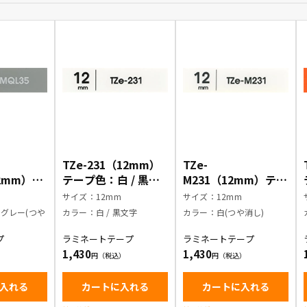
TZe-231（12mm）
TZe-
12mm）テ
テープ色：白 / 黒文
M231（12mm）テー
イトグレ
字
プ色：白(つや消し) /
m
サイズ：12mm
サイズ：12mm
 / 白文
黒文字
グレー(つや
カラー：白 / 黒文字
カラー：白(つや消し)
プ
ラミネートテープ
ラミネートテープ
1,430
1,430
入れる
カートに入れる
カートに入れる