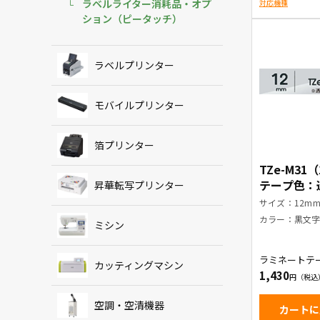
ラベルライター消耗品・オプ
対応機種
ション（ピータッチ）
ラベルプリンター
モバイルプリンター
箔プリンター
TZe-M31
テープ色：
昇華転写プリンター
消し) / 黒
サイズ：12m
カラー：黒文
ミシン
ラミネートテ
カッティングマシン
1,430
空調・空清機器
カートに