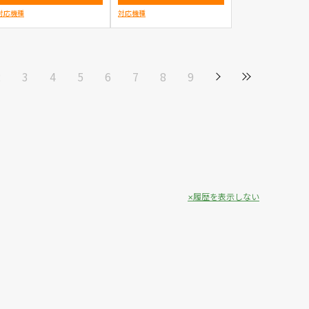
対応機種
対応機種
2
3
4
5
6
7
8
9
履歴を表示しない