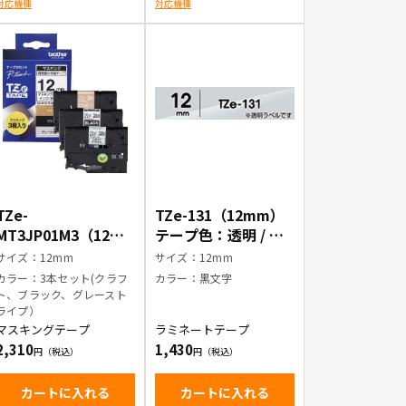
対応機種
対応機種
TZe-
TZe-131（12mm）
MT3JP01M3（12m
テープ色：透明 / 黒
m）マスキングテー
文字
サイズ：12mm
サイズ：12mm
プ3本セット
カラー：3本セット(クラフ
カラー：黒文字
ト、ブラック、グレースト
ライプ）
マスキングテープ
ラミネートテープ
2,310
1,430
カートに入れる
カートに入れる