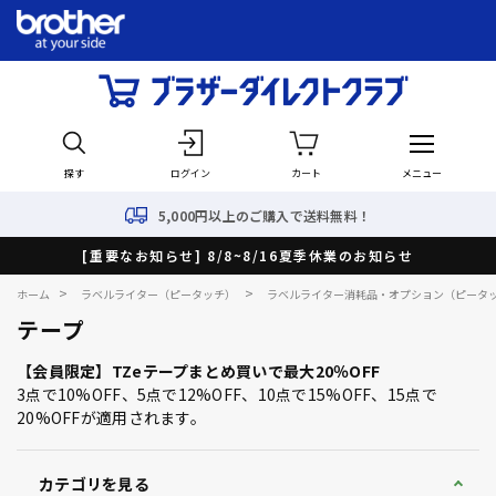
探す
ログイン
カート
メニュー
5,000円以上のご購入で送料無料！
[重要なお知らせ] 8/8~8/16夏季休業のお知らせ
>
>
ホーム
ラベルライター（ピータッチ）
ラベルライター消耗品・オプション（ピータ
テープ
【会員限定】TZeテープまとめ買いで最大20％OFF
3点で10%OFF、5点で12%OFF、10点で15%OFF、15点で
20%OFFが適用されます。
カテゴリを見る