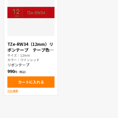
TZe-RW34（12mm）リ
ボンテープ テープ色：
ワインレッド / 金文字
サイズ：12mm
カラー：ワインレッド
リボンテープ
990
カートに入れる
対応機種