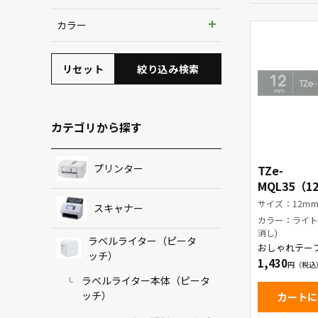
3.5mm
カラー
6mm
リセット
絞り込み検索
9mm
12mm
カテゴリから探す
プリンター
TZe-
MQL35（
ープ色：ラ
サイズ：12m
スキャナー
ー(つや消し)
カラー：ライト
字
消し)
ラベルライター（ピータ
おしゃれテー
ッチ）
1,430
ラベルライター本体（ピータ
ッチ）
カートに