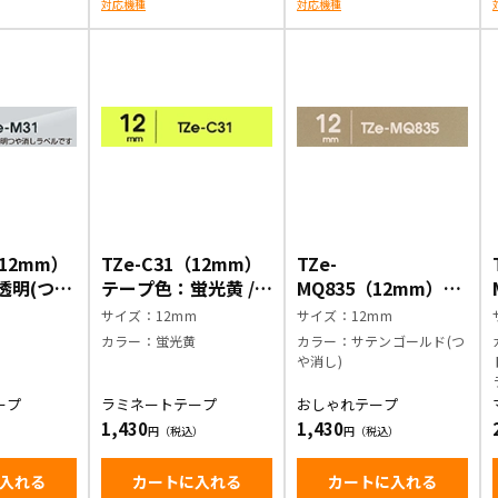
対応機種
対応機種
（12mm）
TZe-C31（12mm）
TZe-
透明(つや
テープ色：蛍光黄 /
MQ835（12mm）テ
文字
黒文字
ープ色：サテンゴー
m
サイズ：12mm
サイズ：12mm
ルド(つや消し) / 白
字
カラー：蛍光黄
カラー：サテンゴールド(つ
文字
や消し)
ープ
ラミネートテープ
おしゃれテープ
1,430
1,430
入れる
カートに入れる
カートに入れる