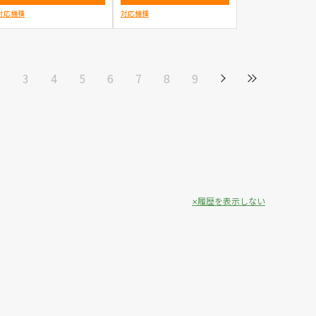
対応機種
対応機種
2
3
4
5
6
7
8
9
履歴を表示しない