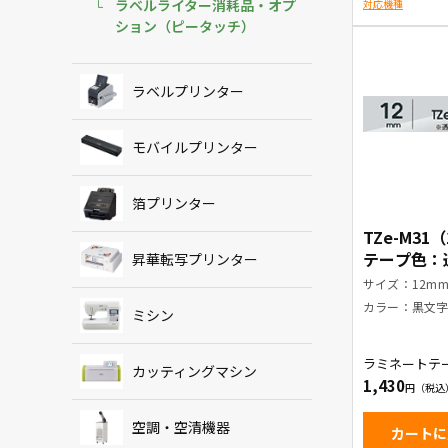
ラベルライター消耗品・オプ
対応機種
ション（ピータッチ）
ラベルプリンター
モバイルプリンター
箔プリンター
TZe-M31
テープ色：
昇華転写プリンター
消し) / 黒
サイズ：12m
カラー：黒文
ミシン
ラミネートテ
カッティングマシン
1,430
空調・空清機器
カートに