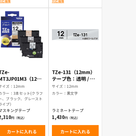
対応機種
対応機種
TZe-
TZe-131（12mm）
MT3JP01M3（12m
テープ色：透明 / 黒
m）マスキングテー
文字
サイズ：12mm
サイズ：12mm
プ3本セット
カラー：3本セット(クラフ
カラー：黒文字
ト、ブラック、グレースト
ライプ）
マスキングテープ
ラミネートテープ
2,310
1,430
カートに入れる
カートに入れる