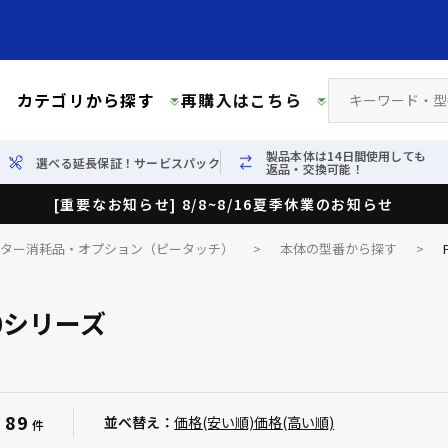
カテゴリから探す
再購入はこちら
製品本体は14日間使用しても
選べる延長保証！サービスパック
返品・交換可能！
[重要なお知らせ] 8/8~8/16夏季休業のお知らせ
イター消耗品・オプション（ピータッチ）
>
本体の型番から探す
>
00シリーズ
89
：
並べ替え：
価格(安い順)
価格(高い順)
件