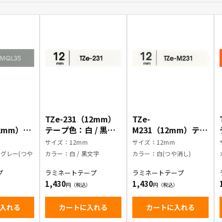
TZe-231（12mm）
TZe-
12mm）テ
テープ色：白 / 黒文
M231（12mm）テー
イトグレ
字
プ色：白(つや消し) /
m
サイズ：12mm
サイズ：12mm
 / 白文
黒文字
グレー(つや
カラー：白 / 黒文字
カラー：白(つや消し)
プ
ラミネートテープ
ラミネートテープ
1,430
1,430
入れる
カートに入れる
カートに入れる