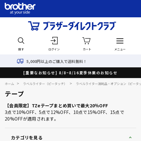
探す
ログイン
カート
メニュー
,000円以上のご購入で送料無料！
[重要なお知らせ] 8/8~8/16夏季休業のお知らせ
>
>
ホーム
ラベルライター（ピータッチ）
ラベルライター消耗品・オプション（ピータ
テープ
【会員限定】TZeテープまとめ買いで最大20％OFF
3点で10%OFF、5点で12%OFF、10点で15%OFF、15点で
20%OFFが適用されます。
カテゴリを見る