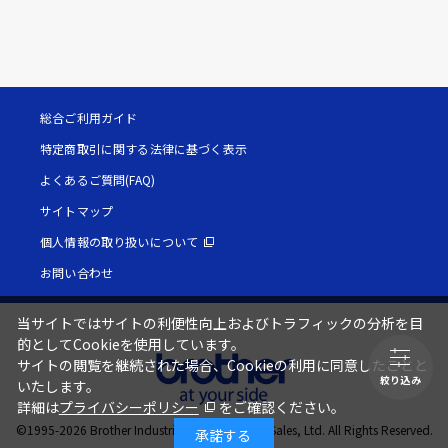
総合ご利用ガイド
特定商取引に関する法律に基づく表示
よくあるご質問(FAQ)
サイトマップ
個人情報の取り扱いについて
お問い合わせ
当サイトではサイトの利便性向上およびトラフィックの分析を目
的としてCookieを使用しています。
サイトの閲覧を継続された場合、Cookieの利用に同意したことと
絞り込み
いたします。
詳細は
プライバシーポリシー
をご確認ください。
©1995-
2026
Brother Industries, Ltd. / Brother Sales, Ltd. All Rights Reserved.
承諾する