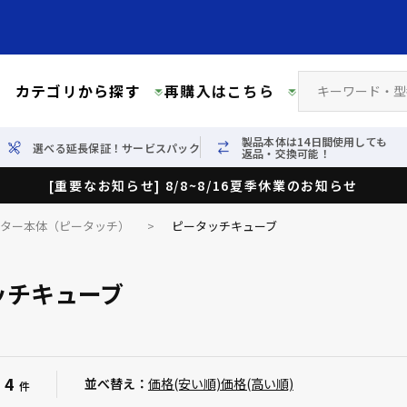
カテゴリから探す
再購入はこちら
製品本体は14日間使用しても
選べる延長保証！サービスパック
返品・交換可能！
[重要なお知らせ] 8/8~8/16夏季休業のお知らせ
イター本体（ピータッチ）
>
ピータッチキューブ
ッチキューブ
4
：
並べ替え：
価格(安い順)
価格(高い順)
件