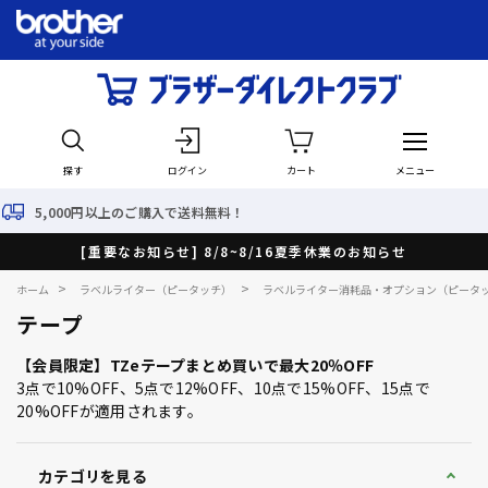
探す
ログイン
カート
メニュー
で送料無料！
最短で翌日出荷
[重要なお知らせ] 8/8~8/16夏季休業のお知らせ
>
>
ホーム
ラベルライター（ピータッチ）
ラベルライター消耗品・オプション（ピータ
テープ
【会員限定】TZeテープまとめ買いで最大20％OFF
3点で10%OFF、5点で12%OFF、10点で15%OFF、15点で
20%OFFが適用されます。
カテゴリを見る