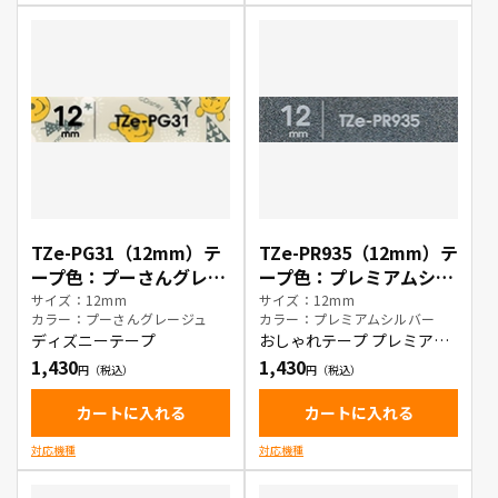
TZe-PG31（12mm）テ
TZe-PR935（12mm）テ
ープ色：プーさんグレー
ープ色：プレミアムシル
ジュ / 黒文字
バー / 白文字
サイズ：12mm
サイズ：12mm
カラー：プーさんグレージュ
カラー：プレミアムシルバー
ディズニーテープ
おしゃれテープ プレミアム
タイプ
1,430
1,430
カートに入れる
カートに入れる
対応機種
対応機種