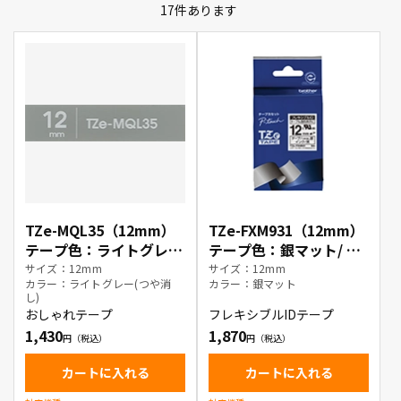
17
件あります
TZe-MQL35（12mm）
TZe-FXM931（12mm）
テープ色：ライトグレー
テープ色：銀マット/ 黒
(つや消し) / 白文字
文字
サイズ：12mm
サイズ：12mm
カラー：ライトグレー(つや消
カラー：銀マット
し)
おしゃれテープ
フレキシブルIDテープ
1,430
1,870
カートに入れる
カートに入れる