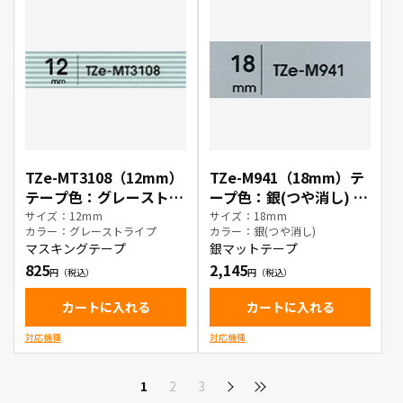
TZe-MT3108（12mm）
TZe-M941（18mm）テ
テープ色：グレーストラ
ープ色：銀(つや消し) /
イプ / 黒文字
黒文字
サイズ：12mm
サイズ：18mm
カラー：グレーストライプ
カラー：銀(つや消し)
マスキングテープ
銀マットテープ
825
2,145
カートに入れる
カートに入れる
対応機種
対応機種
1
2
3