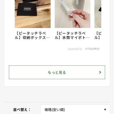
【ピータッチラベ
【ピータッチラベ
【ピータ
ル】収納ボックスの
ル】水筒マイボトル
ル】こど
ラベリングにおすす
のラベリング活用術
に名前付
め
powered by
もっと見る
並べ替え