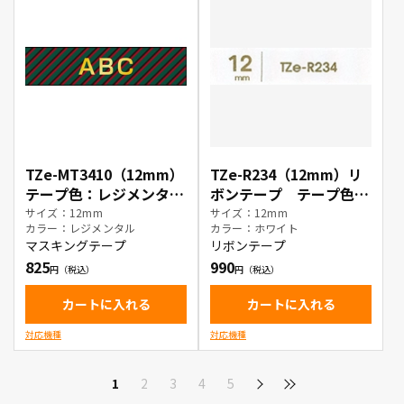
TZe-MT3410（12mm）
TZe-R234（12mm）リ
テープ色：レジメンタル
ボンテープ テープ色：
/ 金文字
ホワイト / 金文字
サイズ：12mm
サイズ：12mm
カラー：レジメンタル
カラー：ホワイト
マスキングテープ
リボンテープ
825
990
カートに入れる
カートに入れる
対応機種
対応機種
1
2
3
4
5