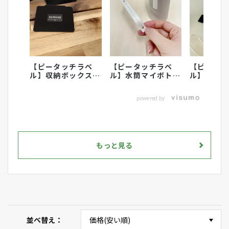
【ピータッチラベ
【ピータッチラベ
【ピータ
ル】収納ボックスの
ル】水筒マイボトル
ル】こど
ラベリングにおすす
のラベリング活用術
に名前付
め
powered by
もっと見る
並べ替え