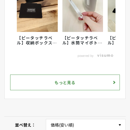
【ピータッチラベ
【ピータッチラベ
【ピータ
ル】収納ボックスの
ル】水筒マイボトル
ル】こど
ラベリングにおすす
のラベリング活用術
に名前付
め
powered by
もっと見る
並べ替え