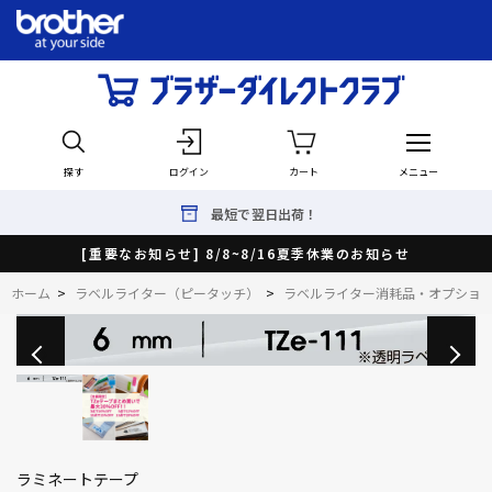
探す
ログイン
カート
メニュー
最短で翌日出荷！
[重要なお知らせ] 8/8~8/16夏季休業のお知らせ
ホーム
>
ラベルライター（ピータッチ）
>
ラベルライター消耗品・オプショ
ラミネートテープ