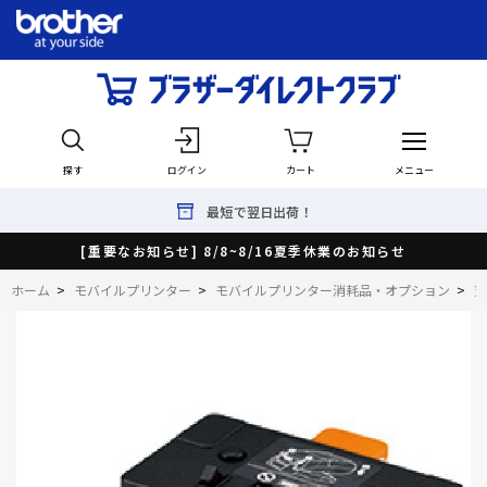
探す
ログイン
カート
メニュー
最短で翌日出荷！
[重要なお知らせ] 8/8~8/16夏季休業のお知らせ
ホーム
>
モバイルプリンター
>
モバイルプリンター消耗品・オプション
>
充