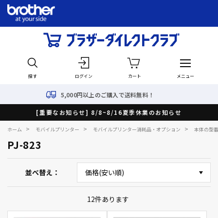
探す
ログイン
カート
メニュー
5,000円以上のご購入で送料無料！
[重要なお知らせ] 8/8~8/16夏季休業のお知らせ
>
>
>
ホーム
モバイルプリンター
モバイルプリンター消耗品・オプション
本体の型
PJ-823
並べ替え
12
件あります