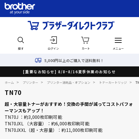
探す
ログイン
カート
メニュー
5,000円以上のご購入で送料無料！
[重要なお知らせ] 8/8~8/16夏季休業のお知らせ
>
>
>
>
ホーム
プリンター
プリンター消耗品・オプション
トナーカートリッジ
T
TN70
超・大容量トナーがおすすめ！交換の手間が減ってコストパフォ
ーマンスもアップ！
TN70J ：約3,000枚印刷可能
TN70JXL （大容量）：約6,000枚印刷可能
TN70JXXL（超・大容量）：約11,000枚印刷可能