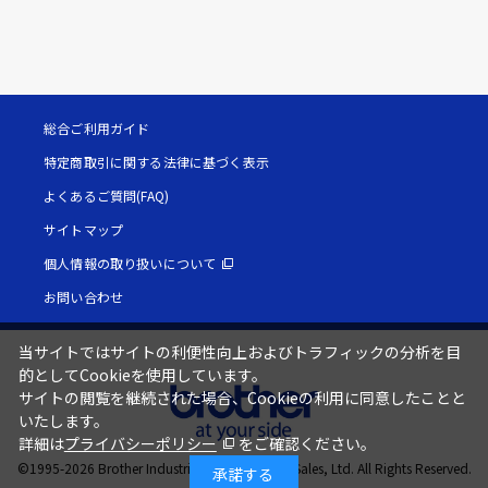
総合ご利用ガイド
特定商取引に関する法律に基づく表示
よくあるご質問(FAQ)
サイトマップ
個人情報の取り扱いについて
お問い合わせ
当サイトではサイトの利便性向上およびトラフィックの分析を目
的としてCookieを使用しています。
サイトの閲覧を継続された場合、Cookieの利用に同意したことと
いたします。
詳細は
プライバシーポリシー
をご確認ください。
©1995-
2026
Brother Industries, Ltd. / Brother Sales, Ltd. All Rights Reserved.
承諾する