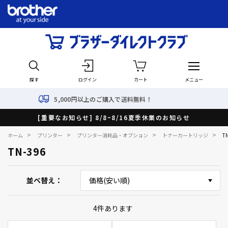
探す
ログイン
カート
メニュー
5,000円以上のご購入で送料無料！
[重要なお知らせ] 8/8~8/16夏季休業のお知らせ
>
>
>
>
ホーム
プリンター
プリンター消耗品・オプション
トナーカートリッジ
T
TN-396
並べ替え
4
件あります