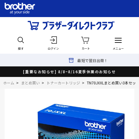
探す
ログイン
カート
メニュー
最短で翌日出荷！
[重要なお知らせ] 8/8~8/16夏季休業のお知らせ
ホーム
>
まとめ買い
>
トナーカートリッジ
>
TN70JXXLまとめ買い3本セ