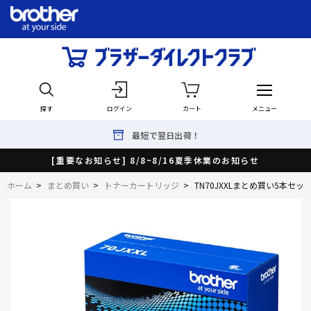
探す
ログイン
カート
メニュー
最短で翌日出荷！
[重要なお知らせ] 8/8~8/16夏季休業のお知らせ
ホーム
>
まとめ買い
>
トナーカートリッジ
>
TN70JXXLまとめ買い5本セ