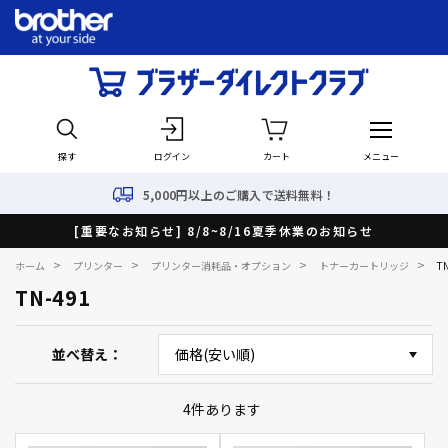
探す
ログイン
カート
メニュー
5,000円以上のご購入で送料無料！
[重要なお知らせ] 8/8~8/16夏季休業のお知らせ
>
>
>
>
ホーム
プリンター
プリンター消耗品・オプション
トナーカートリッジ
T
TN-491
並べ替え
4
件あります