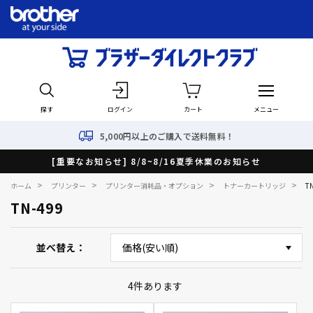
探す
ログイン
カート
メニュー
5,000円以上のご購入で送料無料！
[重要なお知らせ] 8/8~8/16夏季休業のお知らせ
>
>
>
>
ホーム
プリンター
プリンター消耗品・オプション
トナーカートリッジ
T
TN-499
並べ替え
4
件あります