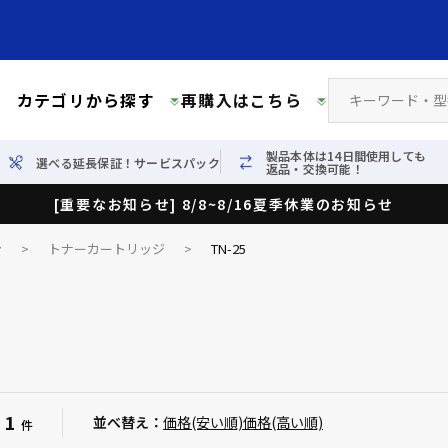
カテゴリから探す
再購入はこちら
製品本体は14日間使用しても
選べる延長保証！サービスパック
返品・交換可能！
[重要なお知らせ] 8/8~8/16夏季休業のお知らせ
ン
>
トナーカートリッジ
>
TN-25
1
：
並べ替え：
価格(安い順)
価格(高い順)
件