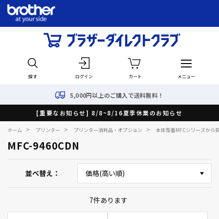
探す
ログイン
カート
メニュー
5,000円以上のご購入で送料無料！
[重要なお知らせ] 8/8~8/16夏季休業のお知らせ
>
>
>
ホーム
プリンター
プリンター消耗品・オプション
本体型番MFCシリーズから
MFC-9460CDN
並べ替え
7
件あります