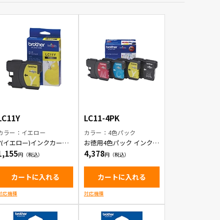
LC11Y
LC11-4PK
カラー：イエロー
カラー：4色パック
Y(イエロー)インクカート
お徳用4色パック インクカ
リッジ
ートリッジ
1,155
4,378
カートに入れる
カートに入れる
対応機種
対応機種