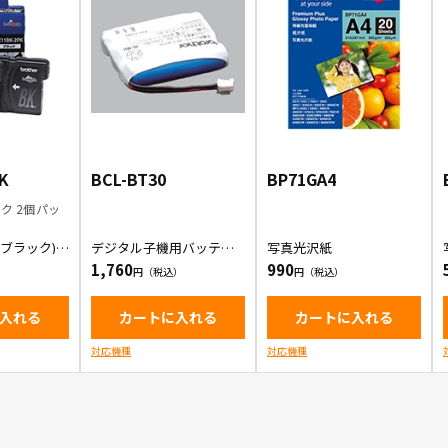
K
BCL-BT30
BP71GA4
ク 2個パッ
ブラック) 2
デジタル子機用バッテリ
写真光沢紙
ンクカートリ
ー
1,760
990
入れる
カートに入れる
カートに入れる
対応機種
対応機種