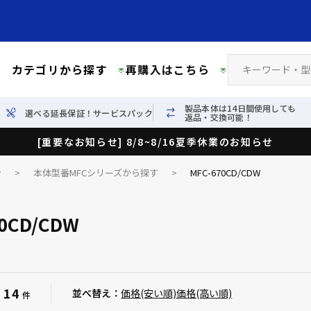
カテゴリから探す
再購入はこちら
製品本体は14日間使用しても
選べる延長保証！サービスパック
返品・交換可能！
[重要なお知らせ] 8/8~8/16夏季休業のお知らせ
ン
>
本体型番MFCシリーズから探す
>
MFC-670CD/CDW
70CD/CDW
14
：
並べ替え：
価格(安い順)
価格(高い順)
件