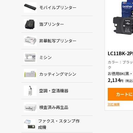
モバイルプリンター
箔プリンター
昇華転写プリンター
LC11BK-2P
ミシン
カラー：ブラッ
ク
お徳用BK(黒・
カッティングマシン
本パック イ
2,134
ッジ
空調・空清機器
カートに
対応機種
検査済み再生品
ファクス・スタンプ作
成機