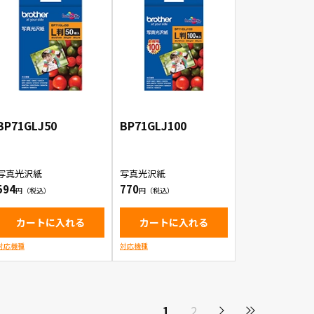
BP71GLJ50
BP71GLJ100
写真光沢紙
写真光沢紙
594
770
カートに入れる
カートに入れる
対応機種
対応機種
1
2