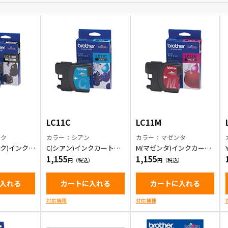
LC11C
LC11M
ック
カラー：シアン
カラー：マゼンタ
ック)インクカ
C(シアン)インクカートリ
M(マゼンタ)インクカート
ッジ
リッジ
1,155
1,155
入れる
カートに入れる
カートに入れる
対応機種
対応機種