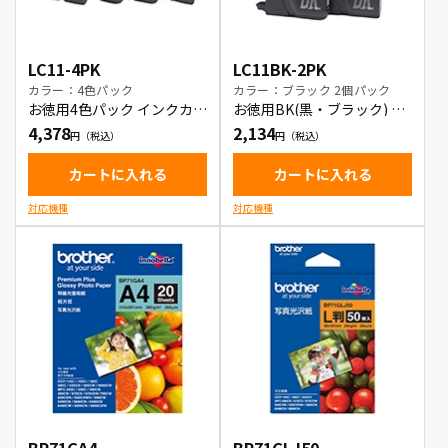
LC11-4PK
LC11BK-2PK
カラー：4色パック
カラー：ブラック 2個パック
お徳用4色パック インクカー
お徳用BK(黒・ブラック) 2
トリッジ
本パック インクカートリッ
4,378
2,134
ジ
カートに入れる
カートに入れる
対応機種
対応機種