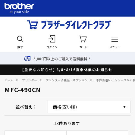
探す
ログイン
カート
メニュー
5,000円以上のご購入で送料無料！
[重要なお知らせ] 8/8~8/16夏季休業のお知らせ
>
>
>
ホーム
プリンター
プリンター消耗品・オプション
本体型番MFCシリーズから
MFC-490CN
並べ替え
13
件あります