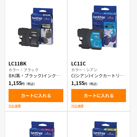
LC11BK
LC11C
カラー：ブラック
カラー：シアン
BK(黒・ブラック)インクカ
C(シアン)インクカートリッ
ートリッジ
ジ
1,155
1,155
カートに入れる
カートに入れる
対応機種
対応機種