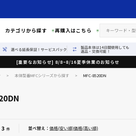
カテゴリから探す
再購入はこちら
製品本体は14日間使用しても
選べる延長保証！サービスパック
返品・交換可能！
[重要なお知らせ] 8/8~8/16夏季休業のお知らせ
ン
>
本体型番MFCシリーズから探す
>
MFC-8520DN
20DN
3
：
並べ替え：
価格(安い順)
価格(高い順)
件