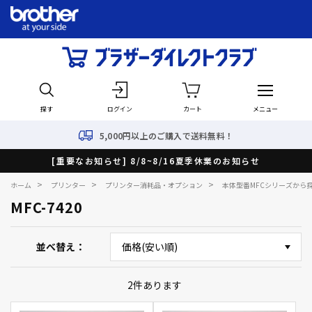
探す
ログイン
カート
メニュー
5,000円以上のご購入で送料無料！
[重要なお知らせ] 8/8~8/16夏季休業のお知らせ
>
>
>
ホーム
プリンター
プリンター消耗品・オプション
本体型番MFCシリーズから
MFC-7420
並べ替え
2
件あります