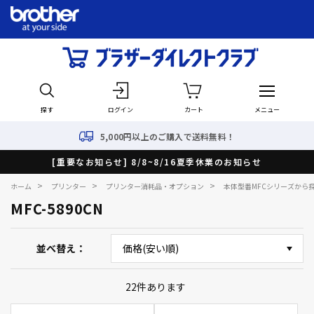
探す
ログイン
カート
メニュー
5,000円以上のご購入で送料無料！
[重要なお知らせ] 8/8~8/16夏季休業のお知らせ
>
>
>
ホーム
プリンター
プリンター消耗品・オプション
本体型番MFCシリーズから
MFC-5890CN
並べ替え
22
件あります