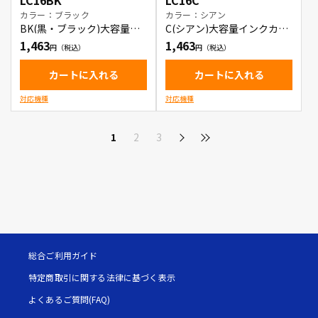
LC16BK
LC16C
カラー：ブラック
カラー：シアン
BK(黒・ブラック)大容量イ
C(シアン)大容量インクカー
ンクカートリッジ
トリッジ
1,463
1,463
カートに入れる
カートに入れる
対応機種
対応機種
1
2
3
総合ご利用ガイド
特定商取引に関する法律に基づく表示
よくあるご質問(FAQ)