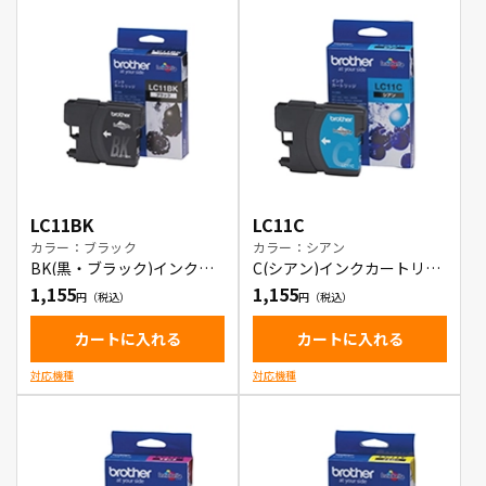
LC11BK
LC11C
カラー：ブラック
カラー：シアン
BK(黒・ブラック)インクカ
C(シアン)インクカートリッ
ートリッジ
ジ
1,155
1,155
カートに入れる
カートに入れる
対応機種
対応機種