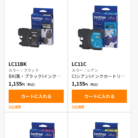
LC11BK
LC11C
カラー：ブラック
カラー：シアン
BK(黒・ブラック)インクカ
C(シアン)インクカートリッ
ートリッジ
ジ
1,155
1,155
カートに入れる
カートに入れる
対応機種
対応機種