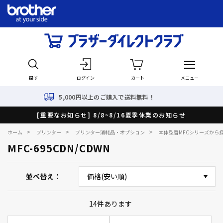
探す
ログイン
カート
メニュー
0円以上のご購入で送料無料！
[重要なお知らせ] 8/8~8/16夏季休業のお知らせ
>
>
>
ホーム
プリンター
プリンター消耗品・オプション
本体型番MFCシリーズから
MFC-695CDN/CDWN
並べ替え
14
件あります