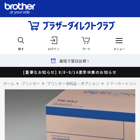
探す
ログイン
カート
メニュー
最短で翌日出荷！
[重要なお知らせ] 8/8~8/16夏季休業のお知らせ
ホーム
>
プリンター
>
プリンター消耗品・オプション
>
トナーカートリッジ