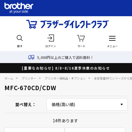
探す
ログイン
カート
メニュー
5,000円以上のご購入で送料無料！
[重要なお知らせ] 8/8~8/16夏季休業のお知らせ
>
>
>
ホーム
プリンター
プリンター消耗品・オプション
本体型番MFCシリーズから
MFC-670CD/CDW
並べ替え
14
件あります