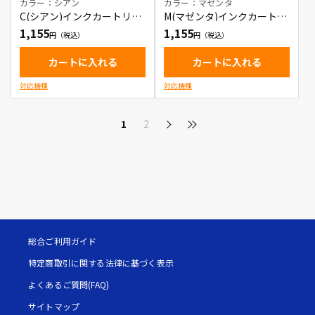
カラー：シアン
カラー：マゼンタ
C(シアン)インクカートリッ
M(マゼンタ)インクカートリ
ジ
ッジ
1,155
1,155
カートに入れる
カートに入れる
対応機種
対応機種
1
2
総合ご利用ガイド
特定商取引に関する法律に基づく表示
よくあるご質問(FAQ)
サイトマップ